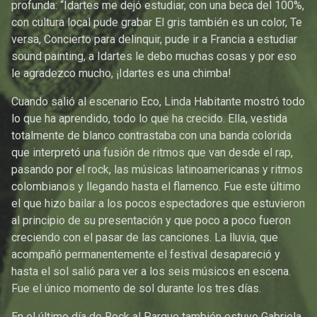
profunda: “Idartes me dejó estudiar, con una beca del 100%,
con cultura local pude grabar El gris también es un color, Te
versa, Concierto para delinquir, pude ir a Francia a estudiar
sound painting, a Idartes le debo muchas cosas y por eso
le agradezco mucho, ¡Idartes es una chimba!
Cuando salió al escenario Eco, Linda Habitante mostró todo
lo que ha aprendido, todo lo que ha crecido. Ella, vestida
totalmente de blanco contrastaba con una banda colorida
que interpretó una fusión de ritmos que van desde el rap,
pasando por el rock, las músicas latinoamericanas y ritmos
colombianos y llegando hasta el flamenco. Fue este último
el que hizo bailar a los pocos espectadores que estuvieron
al principio de su presentación y que poco a poco fueron
creciendo con el pasar de las canciones. La lluvia, que
acompañó permanentemente el festival desapareció y
hasta el sol salió para ver a los seis músicos en escena.
Fue el único momento de sol durante los tres días.
En el último día de Rock al Parque también estuvo Gabriela