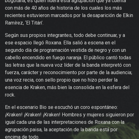
bogotana, es quien lidera esta agrupación que ya cuenta
con más de 40 años de historia de los cuales los más
recientes estuvieron marcados por la desaparición de Elkin
Ramírez, ‘El Titán’.
Según sus propios integrantes, todo debe continuar, y a
ese espacio llegó Roxana. Ella salió a escena en el
segundo día de programación vestida de negro y con un
cabello encendido en fuego naranja. El público cantó todas
las letras que la nueva voz líder de la banda interpretó con
fuerza, carácter y reconocimiento por parte de la audiencia;
una voz recia, con sello propio que no hizo perder la
esencia de Kraken, más bien la consolida en la esfera del
rock.
En el escenario Bio se escuchó un coro espontáneo:
¡Kraken! ¡Kraken! ¡Kraken! Hombres y mujeres siguieron por
igual cada una de las interpretaciones de Roxana con la
agrupación paisa, la aceptación de la banda está por
encima de todo.