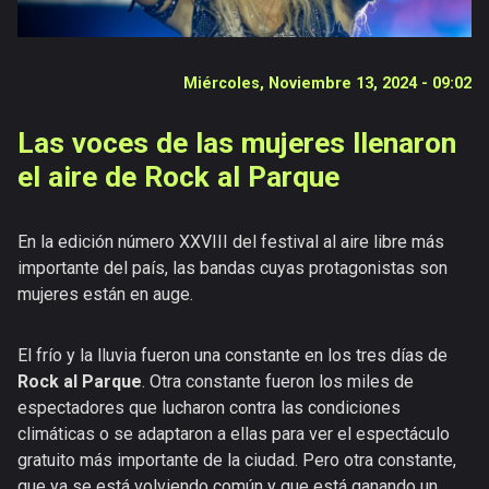
Galerías
Vídeos
Miércoles, Noviembre 13, 2024 - 09:02
Documentales
Publicaciones
Las voces de las mujeres llenaron
Versiones
el aire de Rock al Parque
anteriores
En la edición número XXVIII del festival al aire libre más
importante del país, las bandas cuyas protagonistas son
mujeres están en auge.
El frío y la lluvia fueron una constante en los tres días de
Rock al Parque
. Otra constante fueron los miles de
espectadores que lucharon contra las condiciones
climáticas o se adaptaron a ellas para ver el espectáculo
gratuito más importante de la ciudad. Pero otra constante,
que ya se está volviendo común y que está ganando un