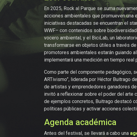
En 2025, Rock al Parque se suma nuevamente
acciones ambientales que promueven una exp
iniciativas destacadas se encuentran el st
WWF– con contenidos sobre biodiversidad u
vocero ambiental; y el BiciLab, un laborat
transformarse en objetos útiles a través d
promotores ambientales estarán guiando al 
implementará una medición en tiempo real 
Como parte del componente pedagógico, se re
ARTivismo”, liderada por Héctor Buitrago d
de artistas y emprendedores ganadores de l
invitó a reflexionar sobre el poder del arte
de ejemplos concretos, Buitrago destacó c
políticas públicas y activar acciones colecti
Agenda académica
Antes del festival, se llevará a cabo una
ag