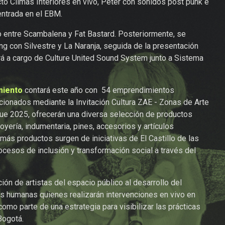
to Climas Interiores en vivo, Peter con sonidos post punk e
entrada en el EBM.
tro entre Scambalena y Fat Bastard. Posteriormente, se
ng con Silvestre y La Naranja, seguida de la presentación
rá a cargo de Culture United Sound System junto a Sistema
miento
contará este año con 54 emprendimientos
ccionados mediante la Invitación Cultura ZAE - Zonas de Arte
ue 2025, ofrecerán una diversa selección de productos
oyería, indumentaria, pines, accesorios y artículos
emás productos surgen de iniciativas de El Castillo de las
ocesos de inclusión y transformación social a través del
ción de artistas del espacio público al desarrollo del
uas humanas quienes realizarán intervenciones en vivo en
omo parte de una estrategia para visibilizar las prácticas
Bogotá.