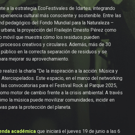
 a la estrategia EcoFestivales de Idartes, integrando
eriencia cultural más consciente y sostenible. Entre las
and pedagógico del Fondo Mundial para la Naturaleza –
rbana; la proyección del Frailejón Ernesto Pérez como
orio móvil que muestra cómo los residuos pueden
e procesos creativos y circulares. Además, más de 30
público en la correcta separación de residuos y se
para mejorar su aprovechamiento.
alizó la charla “De la inspiración a la acción: Música y
e Aterciopelados. Este espacio, en el marco del networking
as convocatorias para el Festival Rock al Parque 2025,
 como motor de cambio frente a la crisis ambiental. A través
ómo la música puede movilizar comunidades, incidir en
vas para la protección del planeta.
enda académica
que iniciará el jueves 19 de junio a las 6