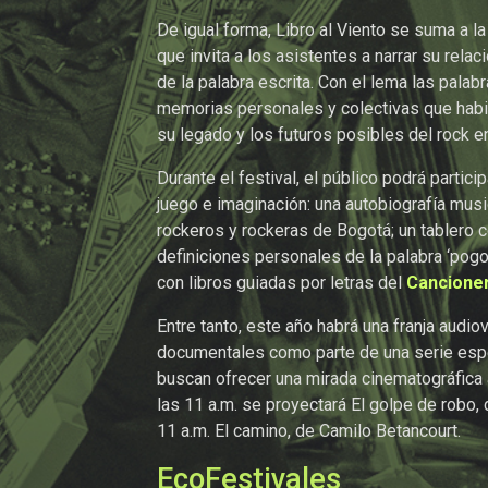
De igual forma, Libro al Viento se suma a l
que invita a los asistentes a narrar su rela
de la palabra escrita. Con el lema las pala
memorias personales y colectivas que habit
su legado y los futuros posibles del rock e
Durante el festival, el público podrá partici
juego e imaginación: una autobiografía musi
rockeros y rockeras de Bogotá; un tablero c
definiciones personales de la palabra ‘pogo’
con libros guiadas por letras del
Cancioner
Entre tanto, este año habrá una franja audi
documentales como parte de una serie espe
buscan ofrecer una mirada cinematográfica a
las 11 a.m. se proyectará El golpe de robo, 
11 a.m. El camino, de Camilo Betancourt.
EcoFestivales