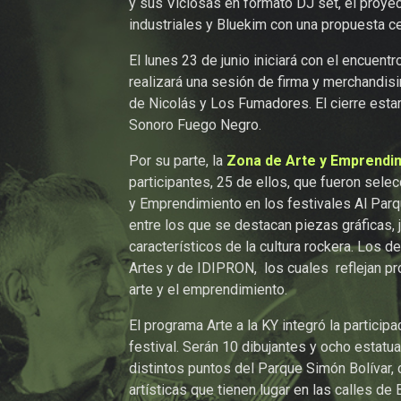
y sus Viciosas en formato DJ set, el proyec
industriales y Bluekim con una propuesta c
El lunes 23 de junio iniciará con el encuen
realizará una sesión de firma y merchandisi
de Nicolás y Los Fumadores. El cierre esta
Sonoro Fuego Negro.
Por su parte, la
Zona de Arte y Emprendi
participantes, 25 de ellos, que fueron sele
y Emprendimiento en los festivales Al Parq
entre los que se destacan piezas gráficas, j
característicos de la cultura rockera. Los d
Artes y de IDIPRON, los cuales reflejan pr
arte y el emprendimiento.
El programa Arte a la KY integró la participa
festival. Serán 10 dibujantes y ocho estat
distintos puntos del Parque Simón Bolívar, c
artísticas que tienen lugar en las calles de 