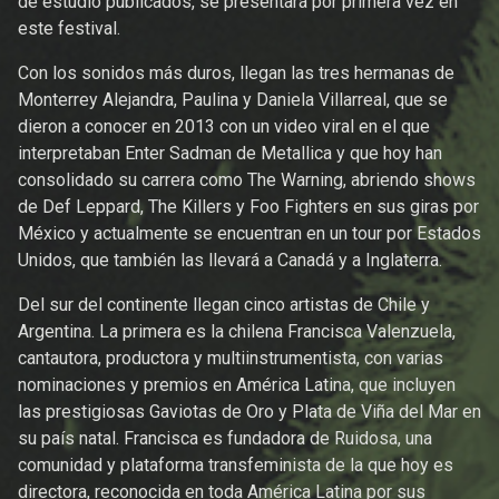
de estudio publicados, se presentará por primera vez en
este festival.
Con los sonidos más duros, llegan las tres hermanas de
Monterrey Alejandra, Paulina y Daniela Villarreal, que se
dieron a conocer en 2013 con un video viral en el que
interpretaban Enter Sadman de Metallica y que hoy han
consolidado su carrera como The Warning, abriendo shows
de Def Leppard, The Killers y Foo Fighters en sus giras por
México y actualmente se encuentran en un tour por Estados
Unidos, que también las llevará a Canadá y a Inglaterra.
Del sur del continente llegan cinco artistas de Chile y
Argentina. La primera es la chilena Francisca Valenzuela,
cantautora, productora y multiinstrumentista, con varias
nominaciones y premios en América Latina, que incluyen
las prestigiosas Gaviotas de Oro y Plata de Viña del Mar en
su país natal. Francisca es fundadora de Ruidosa, una
comunidad y plataforma transfeminista de la que hoy es
directora, reconocida en toda América Latina por sus