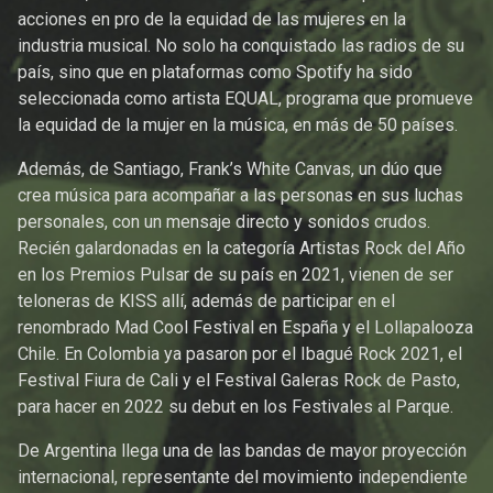
acciones en pro de la equidad de las mujeres en la
industria musical. No solo ha conquistado las radios de su
país, sino que en plataformas como Spotify ha sido
seleccionada como artista EQUAL, programa que promueve
la equidad de la mujer en la música, en más de 50 países.
Además, de Santiago, Frank’s White Canvas, un dúo que
crea música para acompañar a las personas en sus luchas
personales, con un mensaje directo y sonidos crudos.
Recién galardonadas en la categoría Artistas Rock del Año
en los Premios Pulsar de su país en 2021, vienen de ser
teloneras de KISS allí, además de participar en el
renombrado Mad Cool Festival en España y el Lollapalooza
Chile. En Colombia ya pasaron por el Ibagué Rock 2021, el
Festival Fiura de Cali y el Festival Galeras Rock de Pasto,
para hacer en 2022 su debut en los Festivales al Parque.
De Argentina llega una de las bandas de mayor proyección
internacional, representante del movimiento independiente