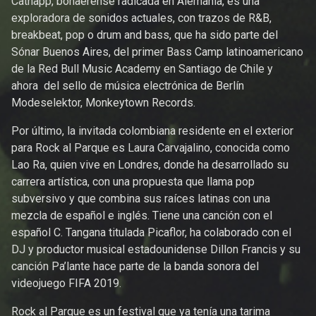
Catnapp, bonaerense radicada en Alemania, es una
exploradora de sonidos actuales, con trazos de R&B,
breakbeat, pop o drum and bass, que ha sido parte del
Sónar Buenos Aires, del primer Bass Camp latinoamericano
de la Red Bull Music Academy en Santiago de Chile y
ahora del sello de música electrónica de Berlín
Modeselektor, Monkeytown Records.
Por último, la invitada colombiana residente en el exterior
para Rock al Parque es Laura Carvajalino, conocida como
Lao Ra, quien vive en Londres, donde ha desarrollado su
carrera artística, con una propuesta que llama pop
subversivo y que combina sus raíces latinas con una
mezcla de español e inglés. Tiene una canción con el
español C. Tangana titulada Picaflor, ha colaborado con el
DJ y productor musical estadounidense Dillon Francis y su
canción Pa’lante hace parte de la banda sonora del
videojuego FIFA 2019.
Rock al Parque es un festival que ya tenía una tarima