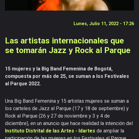
Noticias
Galerías
Vídeos
Lunes, Julio 11, 2022 - 17:26
Documentales
Las artistas internacionales que
Publicaciones
se tomarán Jazz y Rock al Parque
Versiones
anteriores
15 mujeres y la Big Band Femenina de Bogotá,
compuesta por más de 25, se suman a los Festivales
al Parque 2022.
Una Big Band Femenina y 15 artistas mujeres se suman a
los carteles de Jazz al Parque (17 y 18 de septiembre) y
Rock al Parque (26 y 27 de noviembre y 3 y 4 de
diciembre), en un anuncio que hace realidad la intención del
Instituto Distrital de las Artes - Idartes
de ampliar la
participación de las mujeres en los Festivales al Parque.