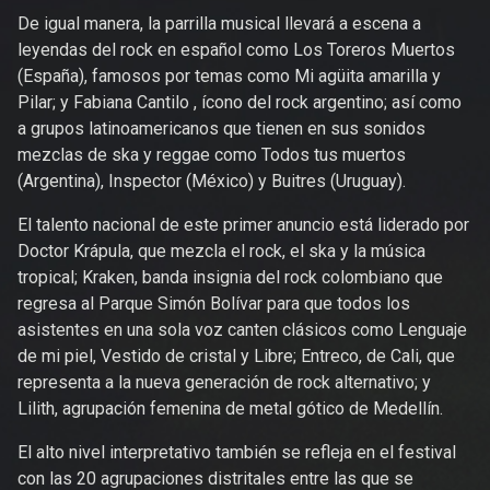
De igual manera, la parrilla musical llevará a escena a
leyendas del rock en español como Los Toreros Muertos
(España), famosos por temas como Mi agüita amarilla y
Pilar; y Fabiana Cantilo , ícono del rock argentino; así como
a grupos latinoamericanos que tienen en sus sonidos
mezclas de ska y reggae como Todos tus muertos
(Argentina), Inspector (México) y Buitres (Uruguay).
El talento nacional de este primer anuncio está liderado por
Doctor Krápula, que mezcla el rock, el ska y la música
tropical; Kraken, banda insignia del rock colombiano que
regresa al Parque Simón Bolívar para que todos los
asistentes en una sola voz canten clásicos como Lenguaje
de mi piel, Vestido de cristal y Libre; Entreco, de Cali, que
representa a la nueva generación de rock alternativo; y
Lilith, agrupación femenina de metal gótico de Medellín.
El alto nivel interpretativo también se refleja en el festival
con las 20 agrupaciones distritales entre las que se