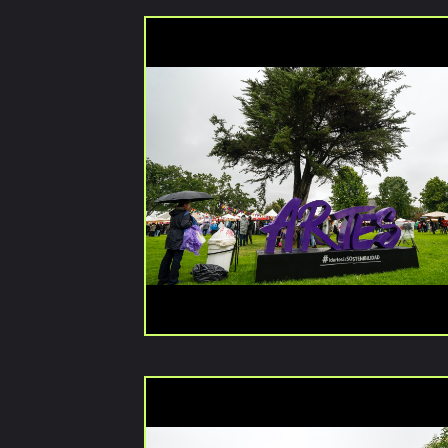
navegación
Versiones
anteriores