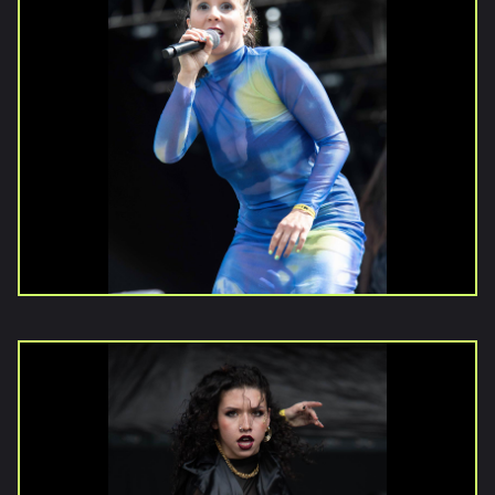
Inicio
Noticias
Galerías
Vídeos
Documentales
Publicaciones
Versiones
anteriores