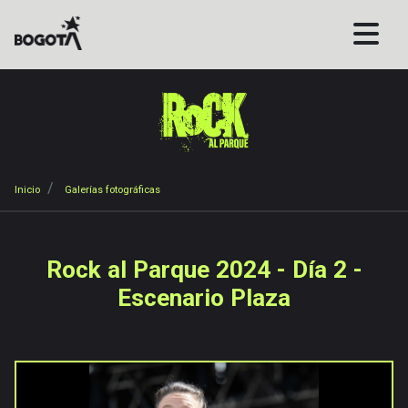
Pasar
al
contenido
principal
Sobrescribir
Inicio
Galerías fotográficas
enlaces
de
ayuda
Rock al Parque 2024 - Día 2 -
a
Escenario Plaza
la
navegación