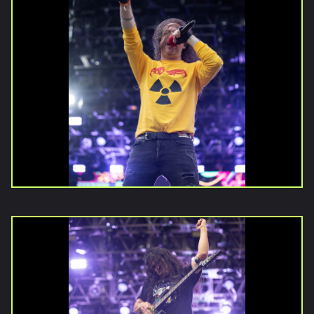
Inicio
Noticias
Galerías
Vídeos
Documentales
Publicaciones
Versiones
anteriores