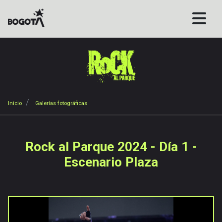
Pasar
al
contenido
principal
Sobrescribir
Inicio
Galerías fotográficas
enlaces
de
ayuda
Rock al Parque 2024 - Día 1 -
a
Escenario Plaza
la
navegación