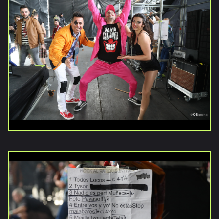
Inicio
Noticias
Galerías
Vídeos
Documentales
Publicaciones
Versiones
anteriores