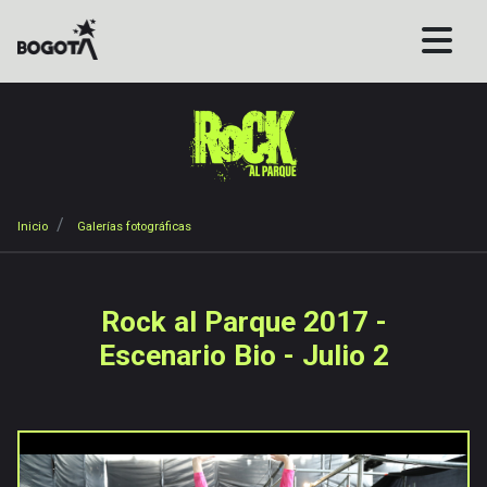
Pasar
al
contenido
principal
Sobrescribir
Inicio
Galerías fotográficas
enlaces
de
ayuda
Rock al Parque 2017 -
a
Escenario Bio - Julio 2
la
navegación