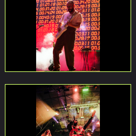
Inicio
Noticias
Galerías
Vídeos
Documentales
Publicaciones
Versiones
anteriores