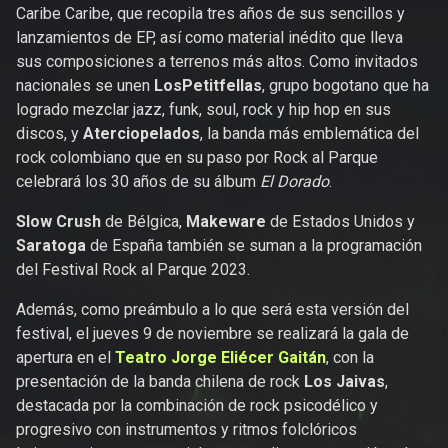
Caribe Caribe, que recopila tres años de sus sencillos y
lanzamientos de EP, así como material inédito que lleva
sus composiciones a terrenos más altos. Como invitados
nacionales se unen
LosPetitfellas
, grupo bogotano que ha
logrado mezclar jazz, funk, soul, rock y hip hop en sus
discos, y
Aterciopelados
, la banda más emblemática del
rock colombiano que en su paso por Rock al Parque
celebrará los 30 años de su álbum
El Dorado
.
Slow Crush
de Bélgica,
Makeware
de Estados Unidos y
Saratoga
de España también se suman a la programación
del Festival Rock al Parque 2023.
Además, como preámbulo a lo que será esta versión del
festival, el jueves 9 de noviembre se realizará la gala de
apertura en el
Teatro Jorge Eliécer Gaitán
, con la
presentación de la banda chilena de rock
Los Jaivas
,
destacada por la combinación de rock psicodélico y
progresivo con instrumentos y ritmos folclóricos