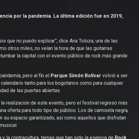
encia por la pandemia. La última edición fue en 2019,
is que no puedo explicar”, dice Ana Toloza, una de las
mo otros miles, no veían la hora de que las guitarras
retumbar la capital con el evento público de rock más grande
pandemia, pero al fin el
Parque Simón Bolívar
volvió a ser
 calendario tanto para los bogotanos como para cualquier
udad de las puertas abiertas.
la realización de este evento, pero el festival regresó más
na oferta para todo tipo de público. Los de camiseta negra,
ron su espacio garantizado, así como aquellos que disfrutan
 musical.
 y la contracultura, temas que han sido la esencia de
Rock