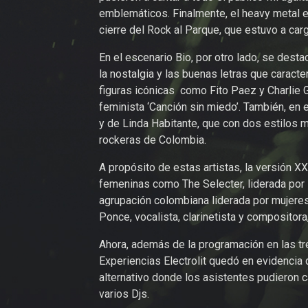
emblemáticos. Finalmente, el heavy metal e
cierre del Rock al Parque, que estuvo a ca
En el escenario Bio, por otro lado, se desta
la nostalgia y las buenas letras que caracte
figuras icónicas como Fito Paez y Charlie Gar
feminista ‘Canción sin miedo’. También, en 
y de Linda Habitante, que con dos estilos mu
rockeras de Colombia.
A propósito de estas artistas, la versión 
femeninas como The Selecter, liderada por 
agrupación colombiana liderada por mujeres
Ponce, vocalista, clarinetista y compositor
Ahora, además de la programación en las tre
Experiencias Electrolit quedó en evidencia 
alternativo donde los asistentes pudieron c
varios Djs.