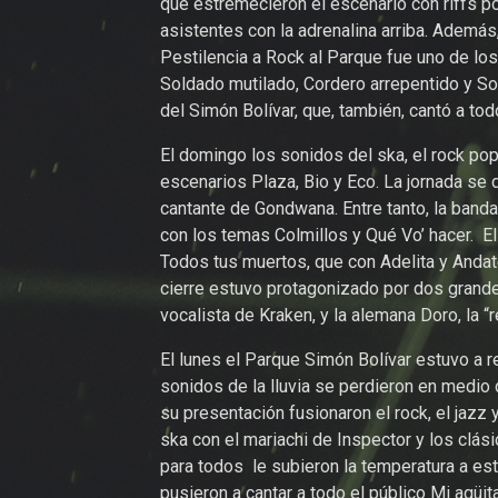
que estremecieron el escenario con riffs p
asistentes con la adrenalina arriba. Además
Pestilencia a Rock al Parque fue uno de l
Soldado mutilado, Cordero arrepentido y S
del Simón Bolívar, que, también, cantó a to
El domingo los sonidos del ska, el rock pop
escenarios Plaza, Bio y Eco. La jornada se 
cantante de Gondwana. Entre tanto, la banda 
con los temas Colmillos y Qué Vo’ hacer. El
Todos tus muertos, que con Adelita y Andate
cierre estuvo protagonizado por dos grand
vocalista de Kraken, y la alemana Doro, la “
El lunes el Parque Simón Bolívar estuvo a r
sonidos de la lluvia se perdieron en medio d
su presentación fusionaron el rock, el jazz 
ska con el mariachi de Inspector y los clá
para todos le subieron la temperatura a es
pusieron a cantar a todo el público Mi agüita