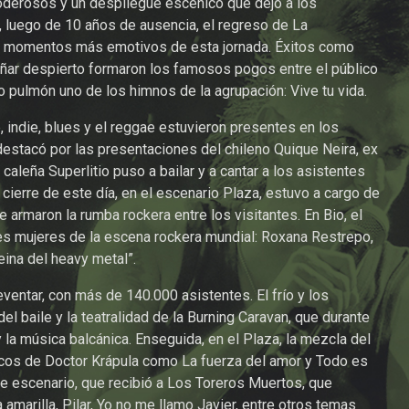
oderosos y un despliegue escénico que dejó a los
, luego de 10 años de ausencia, el regreso de La
os momentos más emotivos de esta jornada. Éxitos como
oñar despierto formaron los famosos pogos entre el público
do pulmón uno de los himnos de la agrupación: Vive tu vida.
, indie, blues y el reggae estuvieron presentes en los
destacó por las presentaciones del chileno Quique Neira, ex
caleña Superlitio puso a bailar y a cantar a los asistentes
 cierre de este día, en el escenario Plaza, estuvo a cargo de
 armaron la rumba rockera entre los visitantes. En Bio, el
es mujeres de la escena rockera mundial: Roxana Restrepo,
reina del heavy metal”.
eventar, con más de 140.000 asistentes. El frío y los
el baile y la teatralidad de la Burning Caravan, que durante
y la música balcánica. Enseguida, en el Plaza, la mezcla del
sicos de Doctor Krápula como La fuerza del amor y Todo es
te escenario, que recibió a Los Toreros Muertos, que
 amarilla, Pilar, Yo no me llamo Javier, entre otros temas