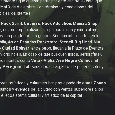
sistentes que quieran participar este año del evento, que
1º al 3 de diciembre. Los términos y condiciones del
ciales de
Idartes
.
o
Rock Spirit
,
Ceberro
,
Rock Addiction
,
Maniac Shop
,
s
, que se especializan en ropa para niñas y niños al mejor
uestas para todos los gustos. Si están interesados en los
hila
,
As de Espadas Rockstore
,
Stencil
,
Big Head
,
Nur
 Ciudad Bolívar
, entre otros, llegan a la Plaza de Eventos
y originales. En caso de que busquen libros, serigrafías u
rendimientos como
Veta - Alpha
,
Ave Negra Cómics
,
El
y
Peregrino Lab
serán los encargados de ponerle color y
es artísticos y culturales han participado de estas
Zonas
puntos y eventos de la ciudad con ventas superiores a los
l ecosistema cultural y artístico de la capital.