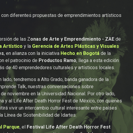
al con diferentes propuestas de emprendimientos artísticos
ersión de las Z
onas de Arte y Emprendimiento - ZAE
de
a Artístico
y la
Gerencia de Artes Plásticas y Visuales
es
, en alianza con la iniciativa
Hecho en Bogotá
de la
on el patrocinio de
Productos Ramo
, llega a esta edición
ás de 40 emprendedores culturales y artísticos locales.
n lado, tendremos a Alto Grado, banda ganadora de la
 Emprende Talk, nuestras conversaciones sobre
de noviembre en la Universidad Nacional. Por otro lado,
na y al Life After Death Horror Fest de México, con quienes
rá vivir un intercambio cultural interesante entre países
a Línea de Sostenibilidad de Idartes.
al Parque
, el
Festival Life After Death Horror Fest