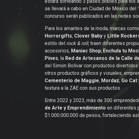
estará sorteando 3 pases dobles para los a
se llevará a cabo en Ciudad de México del 
concurso serán publicados en las redes so
Para los amantes de la moda, marcas com
Horrorgifts
,
Clover Baby
y
Little Rocker
estilo del
rock & roll
, traen diferentes prop
accesorios,
Maniac Shop
,
Enchula tu Moc
Pines
, la
Red de Artesanos de la Calle de
del Simón Bolívar con productos divertidos 
otros productos gráficos y visuales, emp
Cementerio de Maggie
,
Mordaz
,
Go Cat
textura a la ZAE con sus productos.
Entre 2022 y 2023, más de 300 emprendedor
de Arte y Emprendimiento
en diferentes 
$1.000.000.000 de pesos, fortaleciendo así e