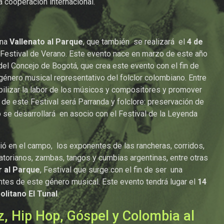
a cooperación internacional.
ena
Vallenato al Parque
, que también se realizará el
4 de
 Festival de Verano. Este evento nace en marzo de este año
l Concejo de Bogotá, que crea este evento con el fin de
género musical representativo del folclor colombiano. Entre
ibilizar la labor de los músicos y compositores y promover
de este Festival será Parranda y folclore: preservación de
lo se desarrollará en asocio con el Festival de la Leyenda
.
ió en el campo, los exponentes de las rancheras, corridos,
torianos, zambas, tangos y cumbias argentinas, entre otras
r al Parque
, Festival que surge con el fin de ser una
ntes de este género musical. Este evento tendrá lugar el
14
litano El Tunal
.
z, Hip Hop, Góspel y Colombia al