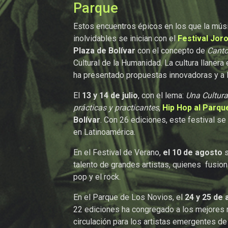
Parque
Estos encuentros épicos en los que la músi
inolvidables se inician con el
Festival
Joro
Plaza de Bolívar
con el concepto de
Canto
Cultural de la Humanidad. La cultura llaner
ha presentado propuestas innovadoras y a l
El
13 y 14 de julio
, con el lema:
Una Cultura
prácticas y practicantes
,
Hip Hop al Parqu
Bolívar
. Con 26 ediciones, este festival 
en Latinoamérica.
En el Festival de Verano,
el 10 de agosto
s
talento de grandes artistas, quienes fusiona
pop y el rock.
En el Parque de Los Novios, el
24 y 25 de
22 ediciones ha congregado a los mejores r
circulación para los artistas emergentes de