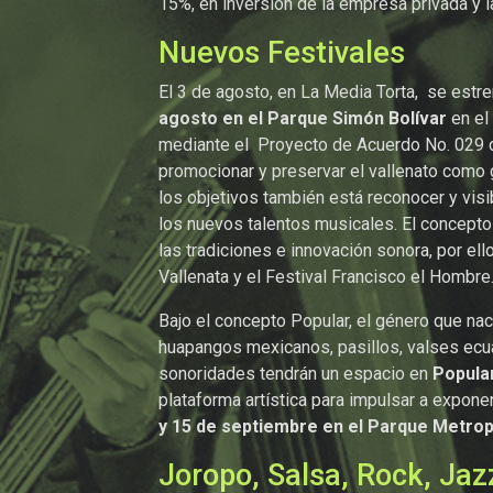
15%, en inversión de la empresa privada y l
Nuevos Festivales
El 3 de agosto, en La Media Torta, se estr
agosto en el Parque Simón Bolívar
en el
mediante el Proyecto de Acuerdo No. 029 de
promocionar y preservar el vallenato como 
los objetivos también está reconocer y vis
los nuevos talentos musicales. El concepto 
las tradiciones e innovación sonora, por el
Vallenata y el Festival Francisco el Hombre
Bajo el concepto Popular, el género que nac
huapangos mexicanos, pasillos, valses ecua
sonoridades tendrán un espacio en
Popula
plataforma artística para impulsar a expone
y 15 de septiembre en el Parque Metropo
Joropo, Salsa, Rock, Jaz