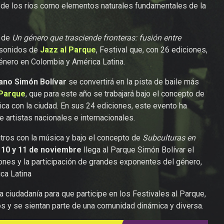
 de los ríos como elementos naturales fundamentales de la
o de
Un género que trasciende fronteras: fusión entre
 sonidos de
Jazz al Parque
, Festival que, con 26 ediciones,
género en Colombia y América Latina.
ano Simón Bolívar
se convertirá en la pista de baile más
 Parque
, que para este año se trabajará bajo el concepto de
úsica con la ciudad. En sus 24 ediciones, este evento ha
e artistas nacionales e internacionales.
tros con la música y bajo el concepto de
Subculturas en
, 10 y 11 de noviembre
llega al Parque Simón Bolívar el
ones y la participación de grandes exponentes del género,
ca Latina
a ciudadanía para que participe en los Festivales al Parque,
s y se sientan parte de una comunidad dinámica y diversa.