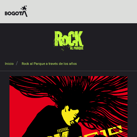
Pasar
al
contenido
principal
Sobrescribir
Inicio
Rock al Parque a través de los años
enlaces
de
ayuda
a
Inicio
la
Noticias
navegación
Galerías
Vídeos