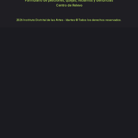
Formulario de peticiones, quejas, reclamos y denuncias
Centro de Relevo
2026 Instituto Distrital de las Artes - Idartes © Todos los derechos reservados.