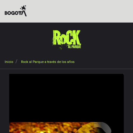
Pasar
al
contenido
principal
Sobrescribir
Inicio
Rock al Parque a través de los años
enlaces
de
Inicio
ayuda
Noticias
a
Galerías
la
Vídeos
navegación
Documentales
Publicaciones