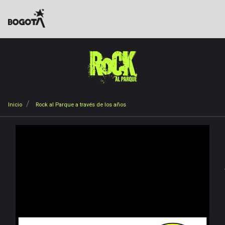
Pasar
al
contenido
principal
Sobrescribir
Inicio
Rock al Parque a través de los años
enlaces
de
ayuda
a
la
Inicio
navegación
Noticias
Galerías
Vídeos