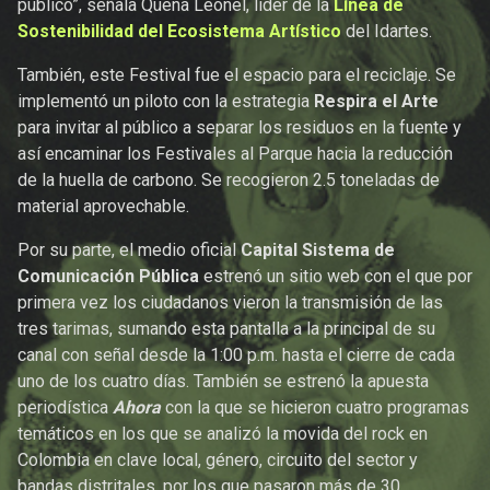
público”, señala Quena Leonel, líder de la
Línea de
Sostenibilidad del Ecosistema Artístico
del Idartes.
También, este Festival fue el espacio para el reciclaje. Se
implementó un piloto con la estrategia
Respira el Arte
para invitar al público a separar los residuos en la fuente y
así encaminar los Festivales al Parque hacia la reducción
de la huella de carbono. Se recogieron 2.5 toneladas de
material aprovechable.
Por su parte, el medio oficial
Capital Sistema de
Comunicación Pública
estrenó un sitio web con el que por
primera vez los ciudadanos vieron la transmisión de las
tres tarimas, sumando esta pantalla a la principal de su
canal con señal desde la 1:00 p.m. hasta el cierre de cada
uno de los cuatro días. También se estrenó la apuesta
periodística
Ahora
con la que se hicieron cuatro programas
temáticos en los que se analizó la movida del rock en
Colombia en clave local, género, circuito del sector y
bandas distritales, por los que pasaron más de 30