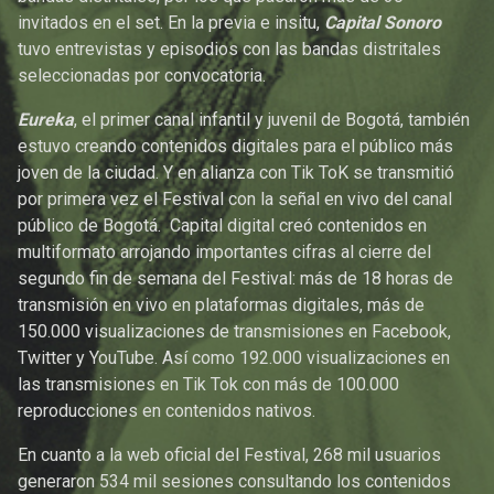
invitados en el set. En la previa e insitu,
Capital Sonoro
tuvo entrevistas y episodios con las bandas distritales
seleccionadas por convocatoria.
Eureka
, el primer canal infantil y juvenil de Bogotá, también
estuvo creando contenidos digitales para el público más
joven de la ciudad. Y en alianza con Tik ToK se transmitió
por primera vez el Festival con la señal en vivo del canal
público de Bogotá. Capital digital creó contenidos en
multiformato arrojando importantes cifras al cierre del
segundo fin de semana del Festival: más de 18 horas de
transmisión en vivo en plataformas digitales, más de
150.000 visualizaciones de transmisiones en Facebook,
Twitter y YouTube. Así como 192.000 visualizaciones en
las transmisiones en Tik Tok con más de 100.000
reproducciones en contenidos nativos.
En cuanto a la web oficial del Festival, 268 mil usuarios
generaron 534 mil sesiones consultando los contenidos